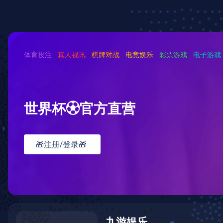
关于9游官网登录
9游官网登录是一家融合科技创新与全球视野的体育赛事服
于为用户提供高效、可信赖的互动观赛体验。 从数据同步
从终端兼容到多语言支持，我们不断突破技术边界，构建智
迟、高稳定的服务体系。 每一次点击，都体现我们对用户
专业。