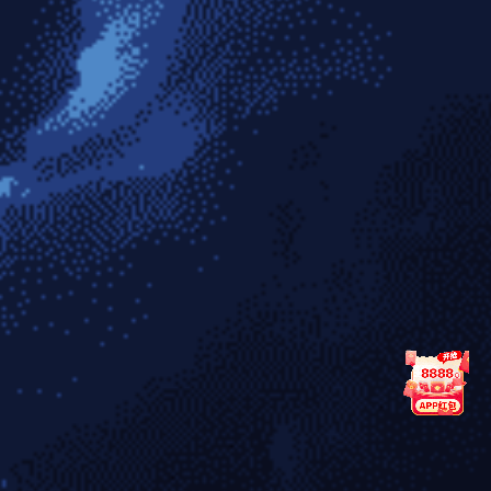
奖
上榜，体现平台在体验与服务质量方面的综合优势。