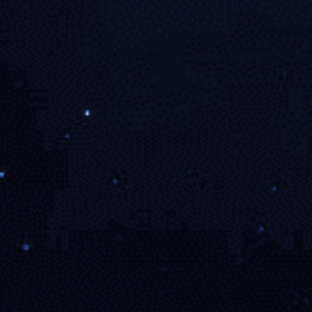
字段加
9游官网登录
9游官网登录官方网站【KY1.AC】官
西
网认证:手机版、app下载、登录入
口、官方网站、网页版、平台、网
supp
址、地址、注册、娱乐，9游官网登录
(中国)官方网站欢迎大家选择真正的官
方通道，同时我们提供全天候7x24小
时在线服务，第一时间处理各类问
题，正规集团平台有保障，欢迎体
验！