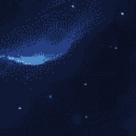
将9游官网登录
页面加载
0.21s
平均加载时间