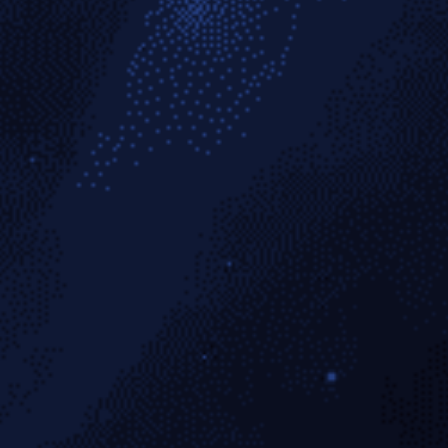
智能洞察面板 · 模块化分析
核心运营数据细分为多个维度，以模块方式清晰呈现平台运行概况
日活跃用户
API调用
56K
1.6M
7日均值
本周统计